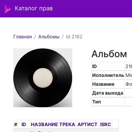
Каталог прав
Главная
Альбомы
id 2162
Альбом
ID
21
Исполнитель
Mi
Название
Фо
Дата выхода
Тип
#
ID
НАЗВАНИЕ ТРЕКА
АРТИСТ
ISRC