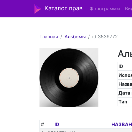
Каталог прав
Фонограммы
Ви
Главная
Альбомы
id 3539772
Ал
ID
Испо
Назв
Дата
Тип
#
ID
НАЗВАН