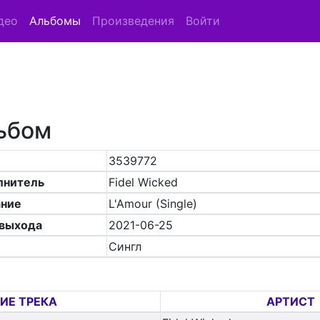
део
Альбомы
Произведения
Войти
ьбом
3539772
лнитель
Fidel Wicked
ание
L'Amour (Single)
 выхода
2021-06-25
Сингл
ИЕ ТРЕКА
АРТИСТ