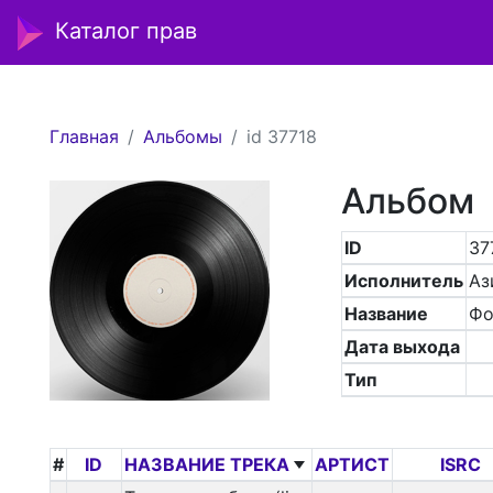
Каталог прав
Главная
Альбомы
id 37718
Альбом
ID
37
Исполнитель
Аз
Название
Фо
Дата выхода
Тип
#
ID
НАЗВАНИЕ ТРЕКА
АРТИСТ
ISRC