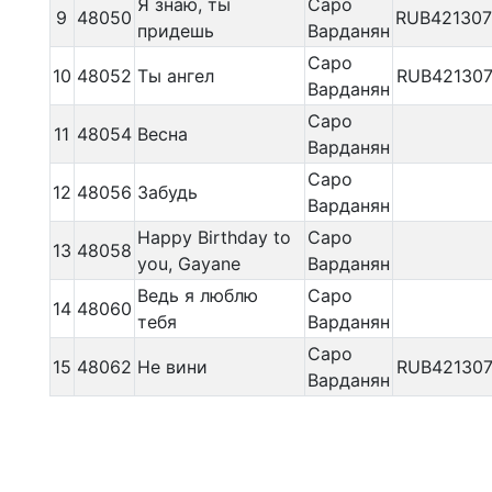
Я знаю, ты
Саро
9
48050
RUB42130
придешь
Варданян
Саро
10
48052
Ты ангел
RUB421307
Варданян
Саро
11
48054
Весна
Варданян
Саро
12
48056
Забудь
Варданян
Happy Birthday to
Саро
13
48058
you, Gayane
Варданян
Ведь я люблю
Саро
14
48060
тебя
Варданян
Саро
15
48062
Не вини
RUB421307
Варданян