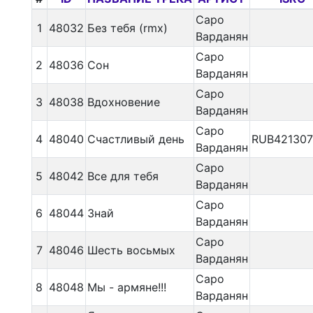
Саро
1
48032
Без тебя (rmx)
Варданян
Саро
2
48036
Сон
Варданян
Саро
3
48038
Вдохновение
Варданян
Саро
4
48040
Счастливый день
RUB42130
Варданян
Саро
5
48042
Все для тебя
Варданян
Саро
6
48044
Знай
Варданян
Саро
7
48046
Шесть восьмых
Варданян
Саро
8
48048
Мы - армяне!!!
Варданян