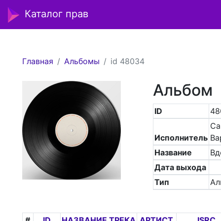
Каталог прав
Главная
Альбомы
id 48034
Альбом
ID
48
Са
Исполнитель
Ва
Название
Вд
Дата выхода
Тип
Ал
#
ID
НАЗВАНИЕ ТРЕКА
АРТИСТ
ISRC