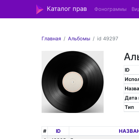
Каталог прав
Фонограммы
Ви
Главная
Альбомы
id 49297
Ал
ID
Испо
Назв
Дата
Тип
#
ID
НАЗВАН