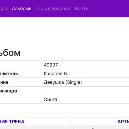
део
Альбомы
Произведения
Войти
ьбом
49297
лнитель
Косарев В.
ание
Девушка (Single)
 выхода
Сингл
ИЕ ТРЕКА
АРТ