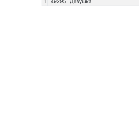
1
49295
Девушка