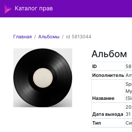
Каталог прав
Главная
Альбомы
id 5813044
Альбом
ID
58
Исполнитель
Am
Sp
My
Название
(Si
20
Дата выхода
31
Тип
Си