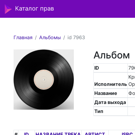
Каталог прав
Главная
Альбомы
id 7963
Альбом
ID
79
Кр
Исполнитель
Ор
Название
Фо
Дата выхода
Тип
#
ID
НАЗВАНИЕ ТРЕКА
АРТИСТ
ISRC