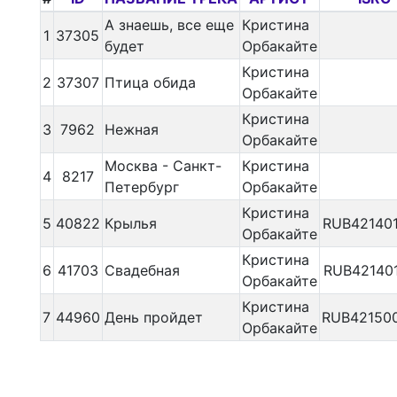
А знаешь, все еще
Кристина
1
37305
будет
Орбакайте
Кристина
2
37307
Птица обида
Орбакайте
Кристина
3
7962
Нежная
Орбакайте
Москва - Санкт-
Кристина
4
8217
Петербург
Орбакайте
Кристина
5
40822
Крылья
RUB42140
Орбакайте
Кристина
6
41703
Свадебная
RUB42140
Орбакайте
Кристина
7
44960
День пройдет
RUB42150
Орбакайте