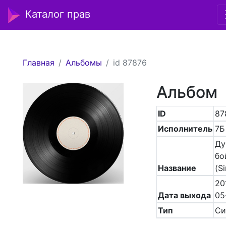
Каталог прав
Главная
Альбомы
id 87876
Альбом
ID
87
Исполнитель
7Б
Ду
бо
Название
(Si
20
Дата выхода
05
Тип
Си