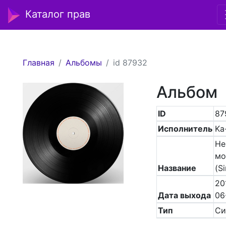
Каталог прав
Главная
Альбомы
id 87932
Альбом
ID
87
Исполнитель
Ka
Не
мо
Название
(Si
20
Дата выхода
06
Тип
Си