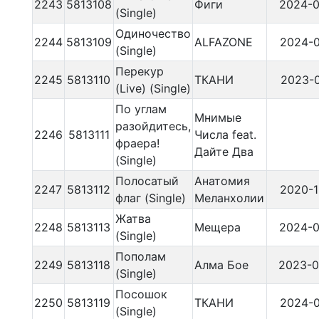
2243
5813108
Фиги
2024-0
(Single)
Одиночество
2244
5813109
ALFAZONE
2024-0
(Single)
Перекур
2245
5813110
ТКАНИ
2023-0
(Live) (Single)
По углам
Мнимые
разойдитесь,
2246
5813111
Числа feat.
фраера!
Дайте Два
(Single)
Полосатый
Анатомия
2247
5813112
2020-1
флаг (Single)
Меланхолии
Жатва
2248
5813113
Мещера
2024-0
(Single)
Пополам
2249
5813118
Алма Бое
2023-0
(Single)
Посошок
2250
5813119
ТКАНИ
2024-0
(Single)