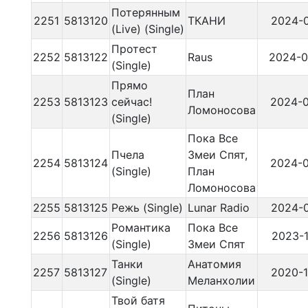
Потерянным
2251
5813120
ТКАНИ
2024-0
(Live) (Single)
Протест
2252
5813122
Raus
2024-0
(Single)
Прямо
План
2253
5813123
сейчас!
2024-0
Ломоносова
(Single)
Пока Все
Пчела
Змеи Спят,
2254
5813124
2024-0
(Single)
План
Ломоносова
2255
5813125
Режь (Single)
Lunar Radio
2024-0
Романтика
Пока Все
2256
5813126
2023-1
(Single)
Змеи Спят
Танки
Анатомия
2257
5813127
2020-1
(Single)
Меланхолии
Твой батя