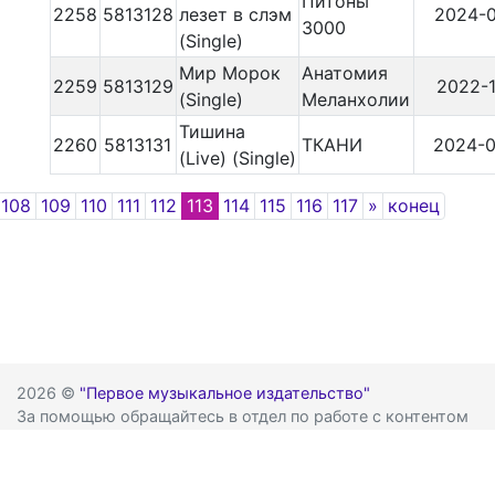
Питоны
2258
5813128
лезет в слэм
2024-0
3000
(Single)
Мир Морок
Анатомия
2259
5813129
2022-1
(Single)
Меланхолии
Тишина
2260
5813131
ТКАНИ
2024-0
(Live) (Single)
revious
Next
108
109
110
111
112
113
114
115
116
117
»
конец
2026 ©
"Первое музыкальное издательство"
За помощью обращайтесь в отдел по работе с контентом