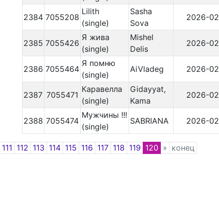
Lilith
Sasha
2384
7055208
2026-02
(single)
Sova
Я жива
Mishel
2385
7055426
2026-02
(single)
Delis
Я помню
2386
7055464
AiVladeg
2026-02
(single)
Каравелла
Gidayyat,
2387
7055471
2026-02
(single)
Kama
Мужчины !!!
2388
7055474
SABRIANA
2026-02
(single)
Previous
Next
111
112
113
114
115
116
117
118
119
120
»
конец