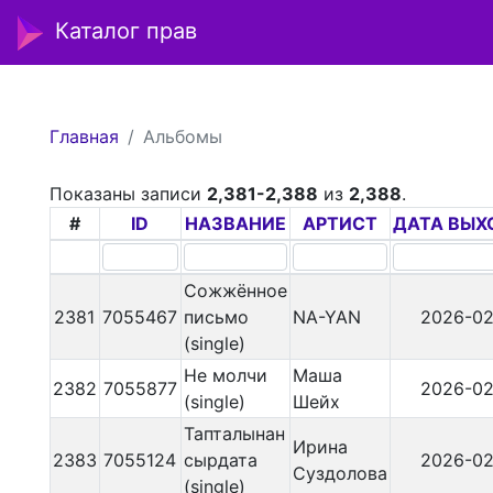
Каталог прав
Главная
Альбомы
Показаны записи
2,381-2,388
из
2,388
.
#
ID
НАЗВАНИЕ
АРТИСТ
ДАТА ВЫХ
Сожжённое
2381
7055467
письмо
NA-YAN
2026-02
(single)
Не молчи
Маша
2382
7055877
2026-02
(single)
Шейх
Тапталынан
Ирина
2383
7055124
сырдата
2026-02
Суздолова
(single)