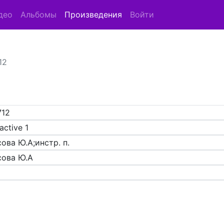
део
Альбомы
Произведения
Войти
12
712
active 1
ова Ю.А;инстр. п.
сова Ю.А