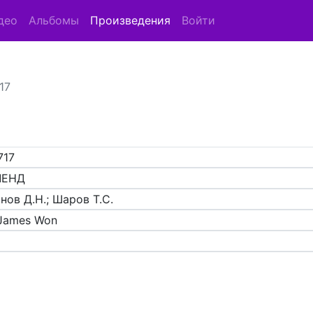
део
Альбомы
Произведения
Войти
17
717
ЛЕНД
нов Д.Н.; Шаров Т.С.
James Won