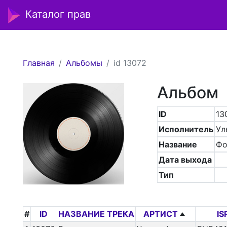
Каталог прав
Главная
Альбомы
id 13072
Альбом
ID
13
Исполнитель
Ул
Название
Фо
Дата выхода
Тип
#
ID
НАЗВАНИЕ ТРЕКА
АРТИСТ
IS