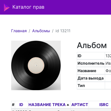
Каталог прав
Главная
Альбомы
id 13211
Альбом
ID
13
Исполнитель
Ив
Название
Фо
Дата выхода
Тип
#
ID
НАЗВАНИЕ ТРЕКА
АРТИСТ
ISRC