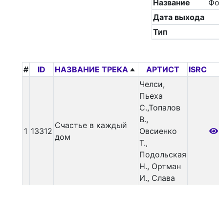
Название
Фо
Дата выхода
Тип
#
ID
НАЗВАНИЕ ТРЕКА
АРТИСТ
ISRC
Челси,
Пьеха
С.,Топалов
В.,
Счастье в каждый
1
13312
Овсиенко
дом
Т.,
Подольская
Н., Ортман
И., Слава