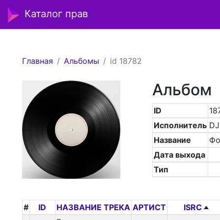
Каталог прав
Главная
Альбомы
id 18782
Альбом
ID
18
Исполнитель
DJ
Название
Фо
Дата выхода
Тип
#
ID
НАЗВАНИЕ ТРЕКА
АРТИСТ
ISRC