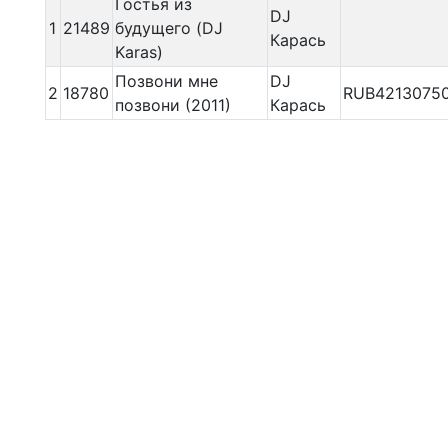
Гостья из
DJ
1
21489
будущего (DJ
Карась
Karas)
Позвони мне
DJ
2
18780
RUB4213075
позвони (2011)
Карась