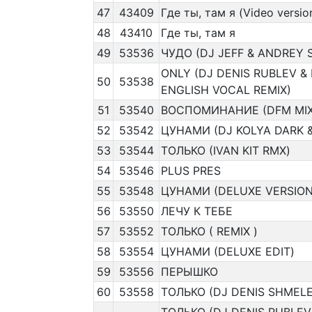
47
43409
Где ты, там я (Video versio
48
43410
Где ты, там я
49
53536
ЧУДО (DJ JEFF & ANDREY 
ONLY (DJ DENIS RUBLEV &
50
53538
ENGLISH VOCAL REMIX)
51
53540
ВОСПОМИНАНИЕ (DFM MIX
52
53542
ЦУНАМИ (DJ KOLYA DARK 
53
53544
ТОЛЬКО (IVAN KIT RMX)
54
53546
PLUS PRES
55
53548
ЦУНАМИ (DELUXE VERSION
56
53550
ЛЕЧУ К ТЕБЕ
57
53552
ТОЛЬКО ( REMIX )
58
53554
ЦУНАМИ (DELUXE EDIT)
59
53556
ПЕРЫШКО
60
53558
ТОЛЬКО (DJ DENIS SHMELE