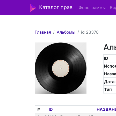
Каталог прав
Фонограммы
Ви
Главная
Альбомы
id 23378
Ал
ID
Испо
Назв
Дата
Тип
#
ID
НАЗВАН