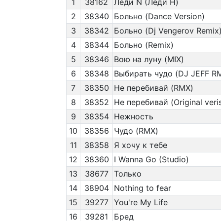
1
38162
Леди N (Леди Н)
2
38340
Больно (Dance Version)
3
38342
Больно (Dj Vengerov Remix
4
38344
Больно (Remix)
5
38346
Вою на луну (MIX)
6
38348
Выбирать чудо (DJ JEFF R
7
38350
Не перебивай (RMX)
8
38352
Не перебивай (Original veri
9
38354
Нежность
10
38356
Чудо (RMX)
11
38358
Я хочу к тебе
12
38360
I Wanna Go (Studio)
13
38677
Только
14
38904
Nothing to fear
15
39277
You're My Life
16
39281
Бред