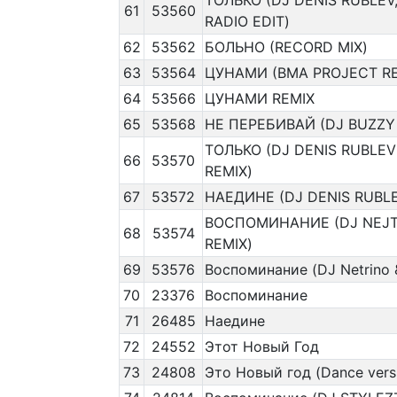
ТОЛЬКО (DJ DENIS RUBLEV
61
53560
RADIO EDIT)
62
53562
БОЛЬНО (RECORD MIX)
63
53564
ЦУНАМИ (BMA PROJECT RE
64
53566
ЦУНАМИ REMIX
65
53568
НЕ ПЕРЕБИВАЙ (DJ BUZZY
ТОЛЬКО (DJ DENIS RUBLE
66
53570
REMIX)
67
53572
НАЕДИНЕ (DJ DENIS RUBL
ВОСПОМИНАНИЕ (DJ NEJT
68
53574
REMIX)
69
53576
Воспоминание (DJ Netrino 
70
23376
Воспоминание
71
26485
Наедине
72
24552
Этот Новый Год
73
24808
Это Новый год (Dance vers