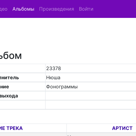
део
Альбомы
Произведения
Войти
ьбом
23378
лнитель
Нюша
ание
Фонограммы
 выхода
ИЕ ТРЕКА
АРТИСТ