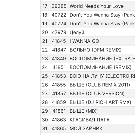
17
39285
World Needs Your Love
18
40722
Don't You Wanna Stay (Pankr
19
40724
Don't You Wanna Stay (Pank
20
47979
Целуй
21
41845
I WANNA GO
22
41847
БОЛЬНО (DFM REMIX)
23
41849
ВОСПОМИНАНИЕ (EXTRA E
24
41851
ВОСПОМИНАНИЕ (REMIX)
25
41853
ВОЮ НА ЛУНУ (ELECTRO R
26
41855
ВЫШЕ (CLUB REMIX 2011)
27
41857
ВЫШЕ (CLUB VERSION)
28
41859
ВЫШЕ (DJ RICH ART RMX)
29
41861
ВЫШЕ (MIX)
30
41863
КРАСИВАЯ ПАРА
31
41865
МОЙ ЗАЙЧИК