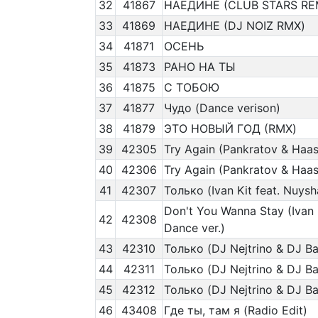
32
41867
НАЕДИНЕ (CLUB STARS RE
33
41869
НАЕДИНЕ (DJ NOIZ RMX)
34
41871
ОСЕНЬ
35
41873
РАНО НА ТЫ
36
41875
С ТОБОЮ
37
41877
Чудо (Dance verison)
38
41879
ЭТО НОВЫЙ ГОД (RMX)
39
42305
Try Again (Pankratov & Haas
40
42306
Try Again (Pankratov & Haask
41
42307
Только (Ivan Kit feat. Nuys
Don't You Wanna Stay (Ivan 
42
42308
Dance ver.)
43
42310
Только (DJ Nejtrino & DJ Ba
44
42311
Только (DJ Nejtrino & DJ B
45
42312
Только (DJ Nejtrino & DJ B
46
43408
Где ты, там я (Radio Edit)