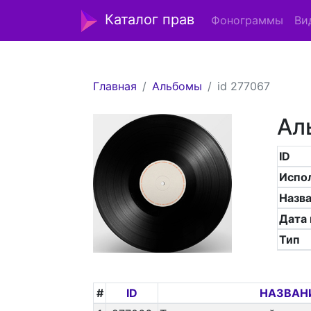
Каталог прав
Фонограммы
Ви
Главная
Альбомы
id 277067
Ал
ID
Испо
Назв
Дата
Тип
#
ID
НАЗВАН