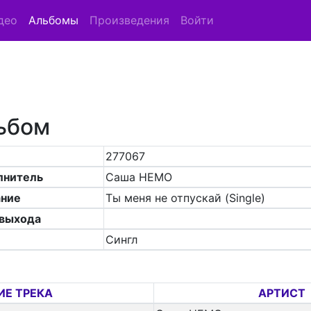
део
Альбомы
Произведения
Войти
ьбом
277067
лнитель
Саша НЕМО
ание
Ты меня не отпускай (Single)
 выхода
Сингл
ИЕ ТРЕКА
АРТИСТ