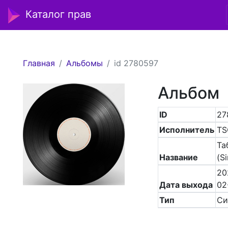
Каталог прав
Главная
Альбомы
id 2780597
Альбом
ID
27
Исполнитель
TS
Та
Название
(Si
20
Дата выхода
02
Тип
Си