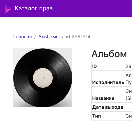
Каталог прав
Главная
Альбомы
id 2961914
Альбом
ID
29
Ал
Исполнитель
Пу
Си
Название
(Si
Дата выхода
Тип
Си