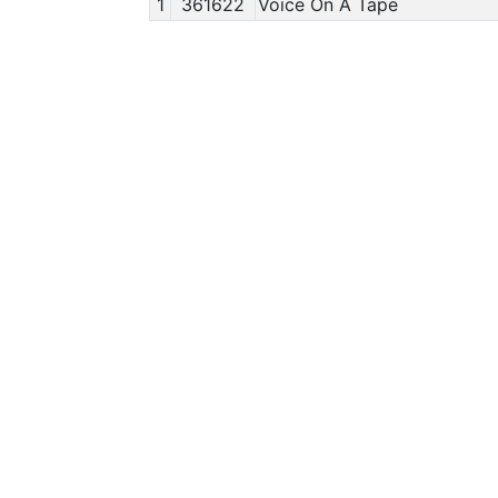
1
361622
Voice On A Tape