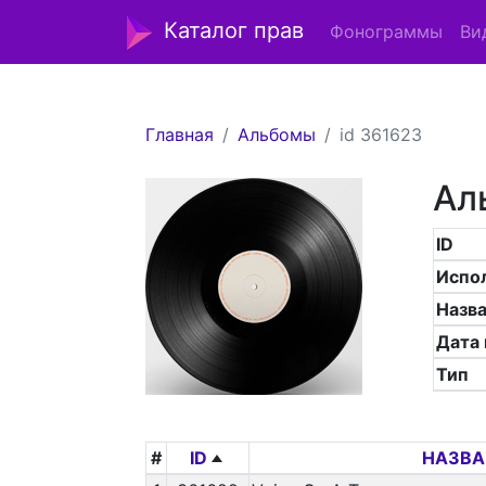
Каталог прав
Фонограммы
Ви
Главная
Альбомы
id 361623
Ал
ID
Испо
Назв
Дата
Тип
#
ID
НАЗВА