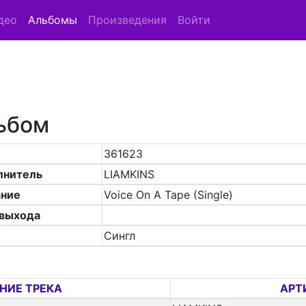
део
Альбомы
Произведения
Войти
ьбом
361623
лнитель
LIAMKINS
ание
Voice On A Tape (Single)
 выхода
Сингл
НИЕ ТРЕКА
АРТ