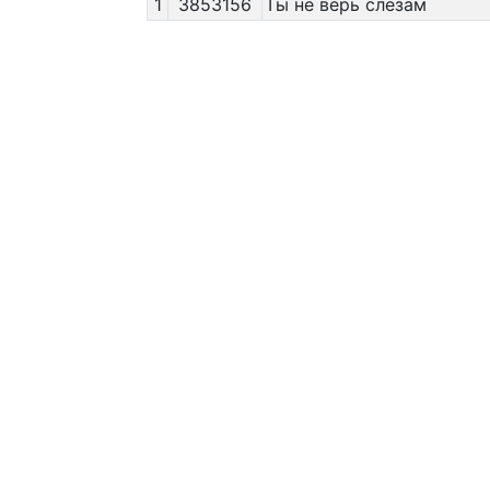
1
3853156
Ты не верь слезам