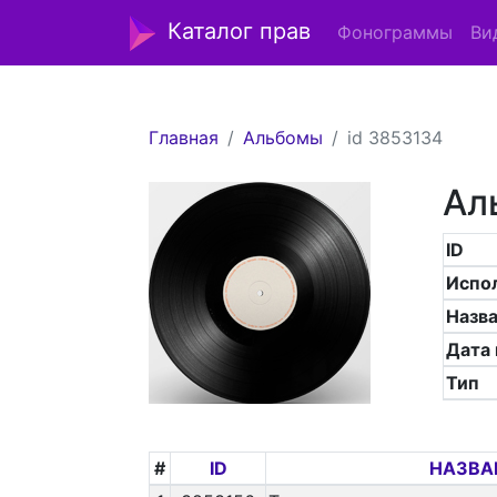
Каталог прав
Фонограммы
Ви
Главная
Альбомы
id 3853134
Ал
ID
Испо
Назв
Дата
Тип
#
ID
НАЗВА