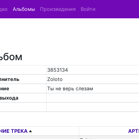
део
Альбомы
Произведения
Войти
ьбом
3853134
лнитель
Zoloto
ание
Ты не верь слезам
 выхода
НИЕ ТРЕКА
АРТ