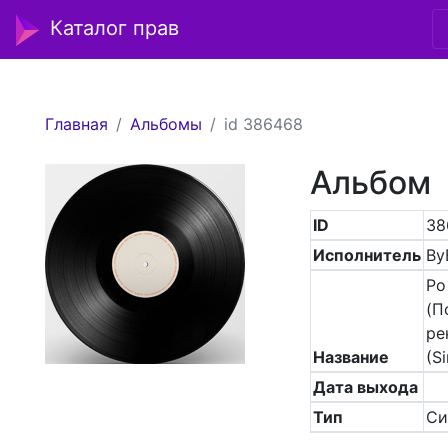
Каталог прав
Главная
Альбомы
id 386468
Альбом
ID
38
Исполнитель
By
Po
(П
ре
Название
(Si
Дата выхода
Тип
Си