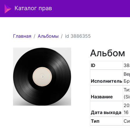
Каталог прав
Главная
Альбомы
id 3886355
Альбом
ID
38
Ве
Исполнитель
Бр
Ти
Название
(Si
20
Дата выхода
16
Тип
Си