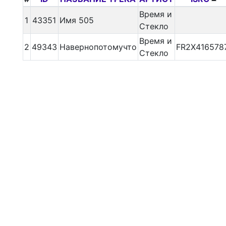
Время и
1
43351
Имя 505
Стекло
Время и
2
49343
Навернопотомучто
FR2X416578
Стекло