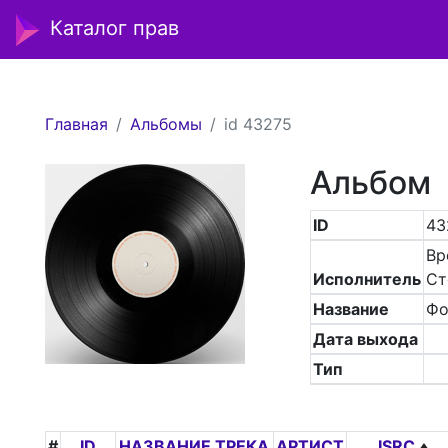
Каталог прав
Главная
Альбомы
id 43275
Альбом
ID
43
Вр
Исполнитель
Ст
Название
Фо
Дата выхода
Тип
#
ID
НАЗВАНИЕ ТРЕКА
АРТИСТ
ISRC