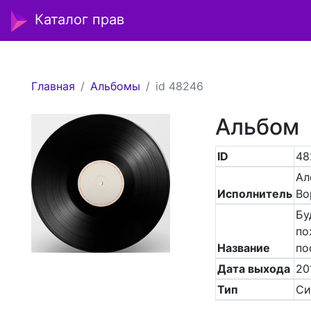
Каталог прав
Главная
Альбомы
id 48246
Альбом
ID
48
Ал
Исполнитель
Во
Бу
по
Название
по
Дата выхода
20
Тип
Си