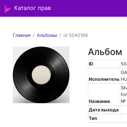
Каталог прав
Главная
Альбомы
id 5042168
Альбом
ID
50
GA
Исполнитель
H
Sk
for
Название
№ 
Дата выхода
Тип