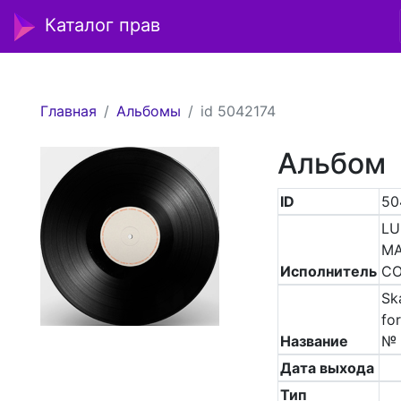
Каталог прав
Главная
Альбомы
id 5042174
Альбом
ID
50
LU
MA
Исполнитель
CO
Sk
for
Название
№ 
Дата выхода
Тип