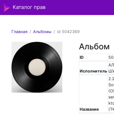
Каталог прав
Главная
Альбомы
id 5042369
Альбом
ID
50
АЛ
Исполнитель
Ш
2.
So
(O
ser
kto
Название
(T