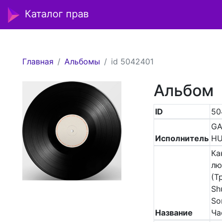
Каталог прав
Главная
Альбомы
id 5042401
Альбом
ID
50
GA
Исполнитель
H
Ка
лю
(Т
Shu
So
Название
Час