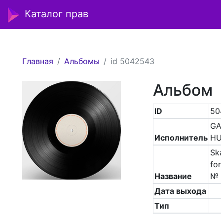
Каталог прав
Главная
Альбомы
id 5042543
Альбом
ID
50
GA
Исполнитель
H
Sk
for
Название
№ 
Дата выхода
Тип