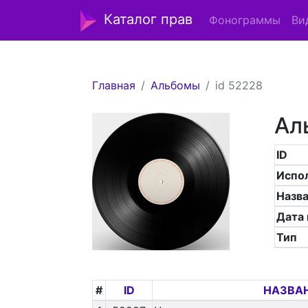
Каталог прав
Фонограммы
Ви
Главная
Альбомы
id 52228
Ал
ID
Испо
Назв
Дата
Тип
#
ID
НАЗВАН