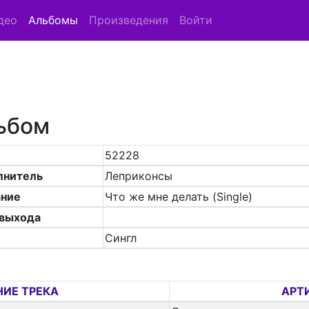
део
Альбомы
Произведения
Войти
ьбом
52228
лнитель
Леприконсы
ание
Что же мне делать (Single)
 выхода
Сингл
ИЕ ТРЕКА
АРТ