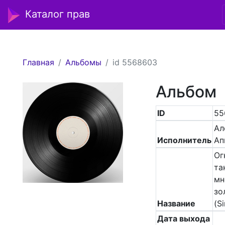
Каталог прав
Главная
Альбомы
id 5568603
Альбом
ID
55
Ал
Исполнитель
Ап
Ог
та
мн
зо
Название
(Si
Дата выхода