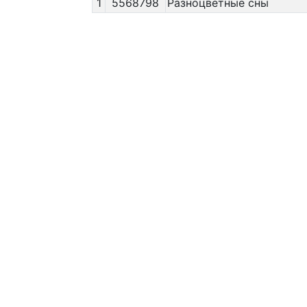
1
5568798
Разноцветные сны