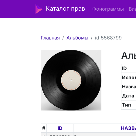
Каталог прав
Фонограммы
Ви
Главная
Альбомы
id 5568799
Ал
ID
Испо
Назв
Дата
Тип
#
ID
НАЗВ