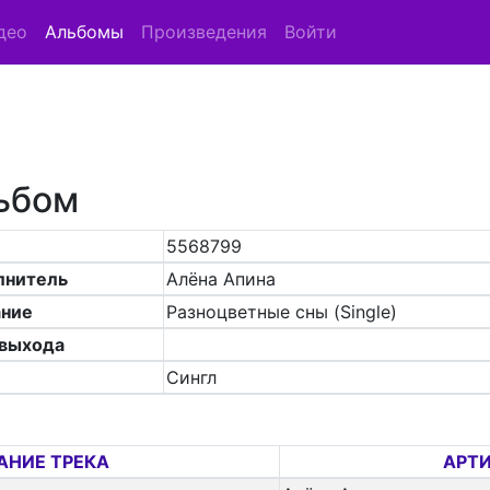
део
Альбомы
Произведения
Войти
ьбом
5568799
лнитель
Алёна Апина
ание
Разноцветные сны (Single)
 выхода
Сингл
АНИЕ ТРЕКА
АРТ