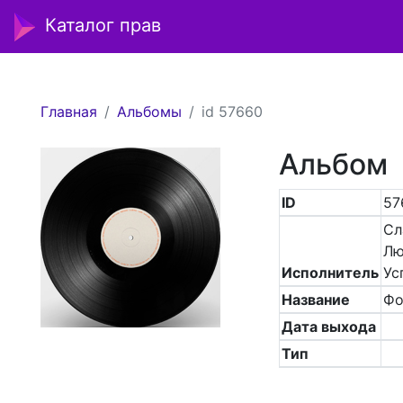
Каталог прав
Главная
Альбомы
id 57660
Альбом
ID
57
Сл
Лю
Исполнитель
Ус
Название
Фо
Дата выхода
Тип