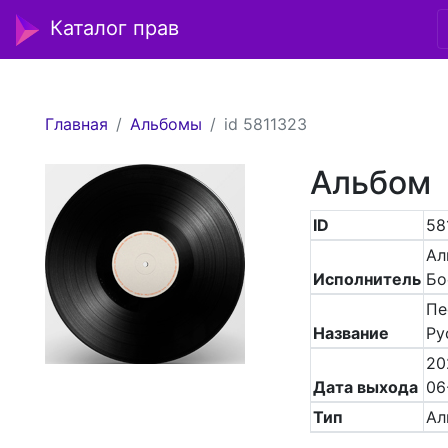
Каталог прав
Главная
Альбомы
id 5811323
Альбом
ID
58
Ал
Исполнитель
Бо
Пе
Название
Ру
20
Дата выхода
06
Тип
Ал