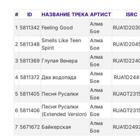
#
ID
НАЗВАНИЕ ТРЕКА
АРТИСТ
ISRC
Алма
1
5811342
Feeling Good
RUA1D203
Бое
Smells Like Teen
Алма
2
5811348
RUA1D204
Spirit
Бое
Алма
3
5811369
Глупая Венера
RUA1D224
Бое
Алма
4
5811372
Два водопада
RUA1D244
Бое
Алма
5
5811405
Песня Русалки
RUAGT231
Бое
Песня Русалки
Алма
6
5811406
RUAGT231
(Extended Version)
Бое
Алма
7
5671672
Байкерская
RUA1D249
Бое