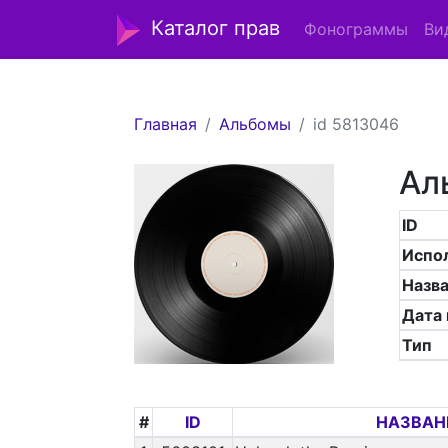
Каталог прав
Фонограммы
Ви
Главная
Альбомы
id 5813046
Ал
ID
Испо
Назв
Дата
Тип
#
ID
НАЗВАН