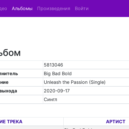
део
Альбомы
Произведения
Войти
ьбом
5813046
лнитель
Big Bad Bold
ание
Unleash the Passion (Single)
 выхода
2020-09-17
Сингл
ИЕ ТРЕКА
АРТИСТ