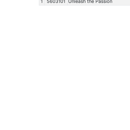
1
5603101
Unleash the Passion