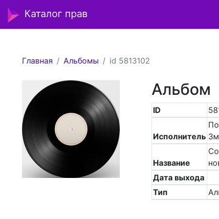
Каталог прав
Главная
Альбомы
id 5813102
Альбом
ID
58
По
Исполнитель
Зм
Со
Название
но
Дата выхода
Тип
Ал