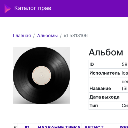
Каталог прав
Главная
Альбомы
id 5813106
Альбом
ID
58
Исполнитель
lo
не
Название
(Si
Дата выхода
Тип
Си
#
ID
НАЗВАНИЕ ТРЕКА
АРТИСТ
ISR