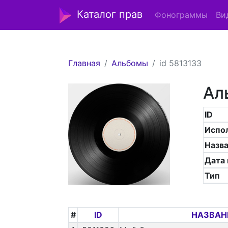
Каталог прав
Фонограммы
Ви
Главная
Альбомы
id 5813133
Ал
ID
Испо
Назв
Дата
Тип
#
ID
НАЗВАН