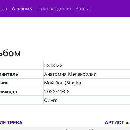
део
Альбомы
Произведения
Войти
ьбом
5813133
лнитель
Анатомия Меланхолии
ание
Мой бог (Single)
 выхода
2022-11-03
Сингл
ИЕ ТРЕКА
АРТИСТ