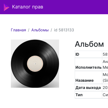
Каталог прав
Главная
Альбомы
id 5813133
Альбом
ID
58
Ан
Исполнитель
Ме
Мо
Название
(Si
Дата выхода
20
Тип
Си