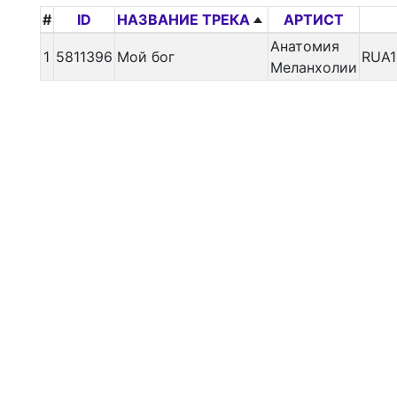
#
ID
НАЗВАНИЕ ТРЕКА
АРТИСТ
Анатомия
1
5811396
Мой бог
RUA1
Меланхолии