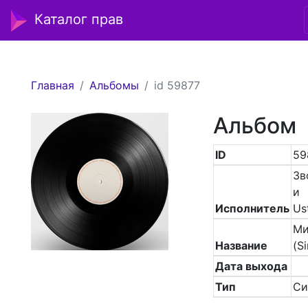
Каталог прав
Главная
Альбомы
id 59877
Альбом
ID
59
Зв
и
Исполнитель
Us
Ми
Название
(Si
Дата выхода
Тип
Си