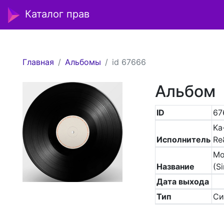
Каталог прав
Главная
Альбомы
id 67666
Альбом
ID
67
Ka
Исполнитель
Re
Mo
Название
(Si
Дата выхода
Тип
Си