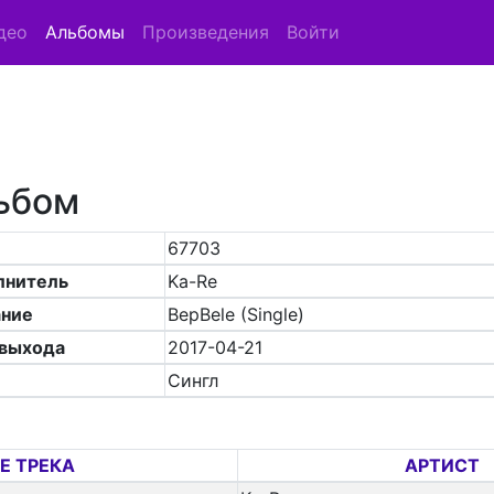
део
Альбомы
Произведения
Войти
ьбом
67703
лнитель
Ka-Re
ание
BepBele (Single)
 выхода
2017-04-21
Сингл
Е ТРЕКА
АРТИСТ