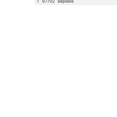
1
67702
BepBele