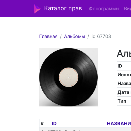
Каталог прав
Фонограммы
Ви
Главная
Альбомы
id 67703
Ал
ID
Испо
Назв
Дата
Тип
#
ID
НАЗВАНИ