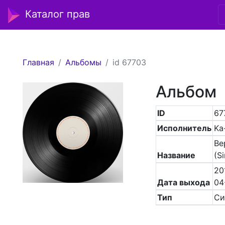
Каталог прав
Главная
Альбомы
id 67703
Альбом
ID
67
Исполнитель
Ka
Be
Название
(Si
20
Дата выхода
04
Тип
Си