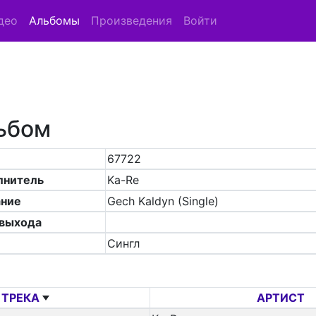
део
Альбомы
Произведения
Войти
ьбом
67722
лнитель
Ka-Re
ание
Gech Kaldyn (Single)
 выхода
Сингл
 ТРЕКА
АРТИСТ