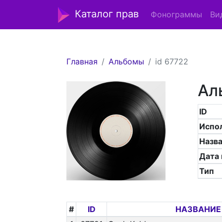
Каталог прав
Фонограммы
Ви
Главная
Альбомы
id 67722
Ал
ID
Испо
Назв
Дата
Тип
#
ID
НАЗВАНИЕ