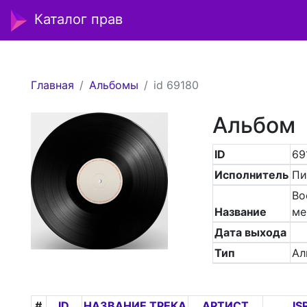
Каталог прав
Главная
Альбомы
id 69180
Альбом
ID
69
Исполнитель
Пи
Во
Название
ме
Дата выхода
Тип
Ал
#
ID
НАЗВАНИЕ ТРЕКА
АРТИСТ
IS