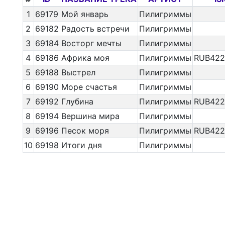
1
69179
Мой январь
Пилигриммы
2
69182
Радость встречи
Пилигриммы
3
69184
Восторг мечты
Пилигриммы
4
69186
Африка моя
Пилигриммы
RUB422
5
69188
Выстрел
Пилигриммы
6
69190
Море счастья
Пилигриммы
7
69192
Глубина
Пилигриммы
RUB422
8
69194
Вершина мира
Пилигриммы
9
69196
Песок моря
Пилигриммы
RUB422
10
69198
Итоги дня
Пилигриммы