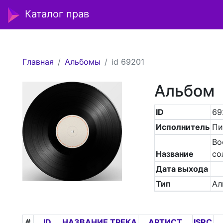
Каталог прав
Главная
Альбомы
id 69201
Альбом
ID
69
Исполнитель
Пи
Во
Название
со
Дата выхода
Тип
Ал
#
ID
НАЗВАНИЕ ТРЕКА
АРТИСТ
ISRC