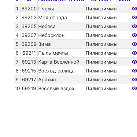
1
69200
Пчелы
Пилигриммы
2
69203
Моя отрада
Пилигриммы
3
69205
Небеса
Пилигриммы
4
69207
Небосклон
Пилигриммы
5
69209
Зима
Пилигриммы
6
69211
Пыль мечты
Пилигриммы
7
69213
Карта Вселенной
Пилигриммы
8
69215
Восход солнца
Пилигриммы
9
69217
Арахис
Пилигриммы
10
69219
Веселый вздох
Пилигриммы