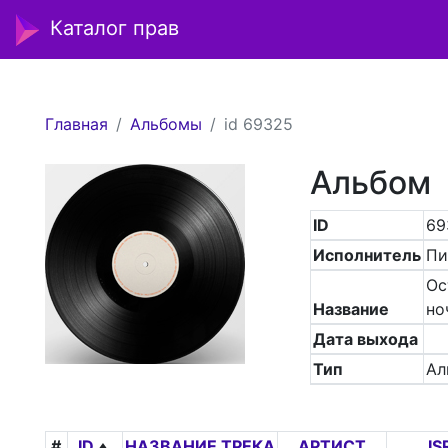
Каталог прав
Главная
Альбомы
id 69325
Альбом
ID
69
Исполнитель
Пи
Ос
Название
но
Дата выхода
Тип
Ал
#
ID
НАЗВАНИЕ ТРЕКА
АРТИСТ
IS